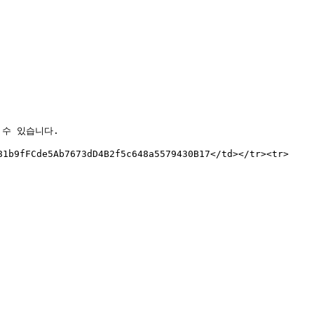
수 있습니다.

b9fFCde5Ab7673dD4B2f5c648a5579430B17</td></tr><tr>