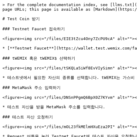
> For the complete documentation index, see [llms.txt](
page URLs; this page is available as [Markdown](https:/
# Test Coin 받기

### Testnet Faucet 접속하기

<figure><img src="/files/EIE3tZcu4Ony7ZcPU9cA" alt=""><
* [**Testnet Faucet**](https://wallet.test.wemix.co
### tWEMIX 혹은 tWEMIX$ 선택하기

<figure><img src="/files/tSKQLa5iWf8EvVIySimn" alt=""><
* 테스트넷에서 필요한 자산의 종류를 선택합니다. tWEMIX는 가스비
### MetaMask 주소 입력하기

<figure><img src="/files/DNSnPPgmQ6BpX0Z7KYvm" alt=""><
* 테스트 자산을 받을 MetaMask 주소를 입력합니다.

### 테스트 자산 요청하기

<figure><img src="/files/mOL23fkMElmHXuEza2PI" alt=""><
* Request 버튼을 눌러 Testnet Faucet에 테스트 자산을 요청합니