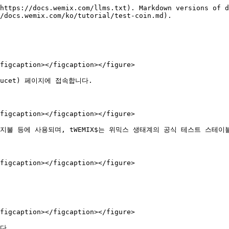
https://docs.wemix.com/llms.txt). Markdown versions of d
/docs.wemix.com/ko/tutorial/test-coin.md).

figcaption></figcaption></figure>

m/faucet) 페이지에 접속합니다.

figcaption></figcaption></figure>

 지불 등에 사용되며, tWEMIX$는 위믹스 생태계의 공식 테스트 스테
figcaption></figcaption></figure>

figcaption></figcaption></figure>

다.
