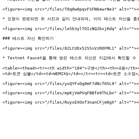
<figure><img src="/files/T0q0w0pqvFSFN6ewrNe3" alt=""><
* 요청이 완료되면 위 사진과 같이 안내되며, 이미 테스트 자산을 충
<figure><img src="/files/le5k3ylTOIzNQ2bxjRdq" alt=""><
### 테스트 자산 확인하기

<figure><img src="/files/82LCUDx52SSsVzROFML1" alt=""><
* Testnet Faucet을 통해 받은 테스트 자산은 지갑에서 확인할
<table><thead><tr><th width="184">구분</th><th>내용</th>
<td>토큰 심볼</td><td>WEMIX$</td></tr><tr><td>토큰 소수점</td
<figure><img src="/files/yxQYFvDg0mF7dNcf05L9" alt=""><
<figure><img src="/files/mpKjVmPVqFBBfe9ThLbn" alt=""><