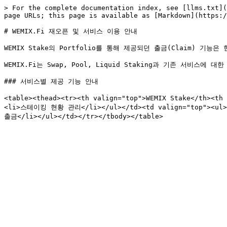
> For the complete documentation index, see [llms.txt](
page URLs; this page is available as [Markdown](https:/
# WEMIX.Fi 재오픈 및 서비스 이용 안내

WEMIX Stake의 Portfolio를 통해 제공되던 출금(Claim) 
WEMIX.Fi는 Swap, Pool, Liquid Staking과 기존 서비스
### 서비스별 제공 기능 안내

<table><thead><tr><th valign="top">WEMIX Stake</th><
<li>스테이킹 현황 관리</li></ul></td><td valign="top"><u